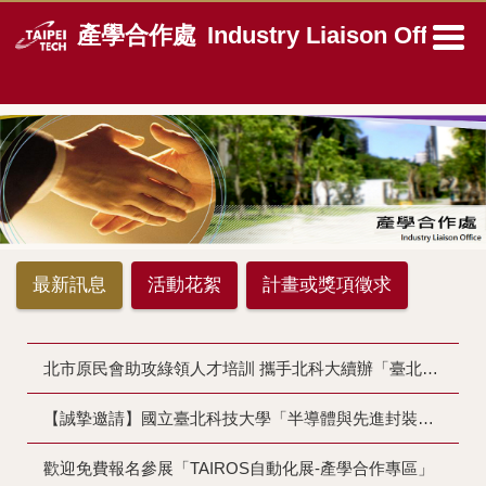
跳
產學合作處
Industry Liaison Office
到
主
要
內
容
區
最新訊息
活動花絮
計畫或獎項徵求
北市原民會助攻綠領人才培訓 攜手北科大續辦「臺北市原住民族永續管理人才培訓班」
【誠摯邀請】國立臺北科技大學「半導體與先進封裝量測」產學媒合需求調查
歡迎免費報名參展「TAIROS自動化展-產學合作專區」