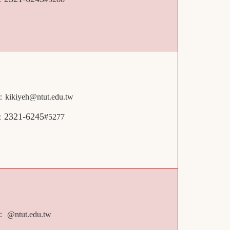
l：
kikiyeh@ntut.edu.tw
2321-6245
：
#5277
l：
@ntut.edu.tw