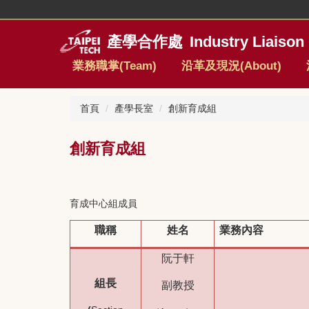
跳
到
產學合作處
Industry Liaison 
主
要
業務職掌(Team)
沿革及現況(About)
內
容
區
首頁
產學長室
創新育成組
創新育成組
育成中心組成員
職稱
姓名
業務內容
阮于軒
組長
副教授