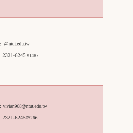
： @ntut.edu.tw
2321-6245
：
#1487
l：
vivian968@ntut.edu.tw
2321-6245
：
#5266