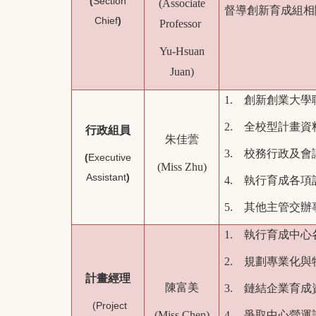
(
Section
(Associate
督導創新育成組相
Chief
)
Professor
Yu-Hsuan
Juan)
1.
創新創業大學
2. 全校型計畫資
行政組員
朱佳蕓
3. 校務行政及
(
Executive
(Miss Zhu)
Assistant
)
4. 執行育成各
5. 其他主管交辦
1. 執行育成中
2. 規劃專業化
計畫經理
陳富美
3. 鏈結企業育
(Project
(Miss Chen)
4. 爭取中心營