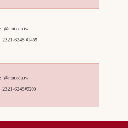
l：
@ntut.edu.tw
2321-6245
：
#1485
l：
@ntut.edu.tw
2321-6245
：
#5200