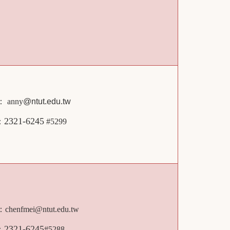
： anny
@ntut.edu.tw
2321-6245
：
#5299
l：
chenfmei@ntut.edu.tw
2321-6245
：
#5288